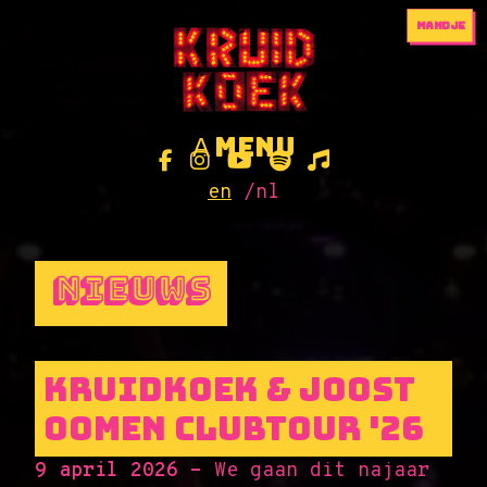
mandje
geen producten
menu
A
en
/
nl
Nieuws
Kruidkoek & Joost
Oomen CLUBTOUR '26
9 april 2026 -
We gaan dit najaar