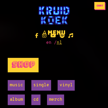
cart
no products
menu
A
en
/
nl
Shop
music
single
vinyl
album
cd
merch