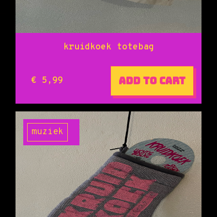
kruidkoek totebag
Add to cart
€ 5,99
muziek