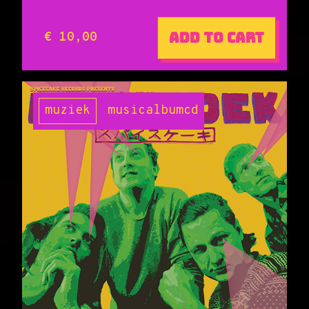
Add to cart
€ 10,00
muziek
music
album
cd