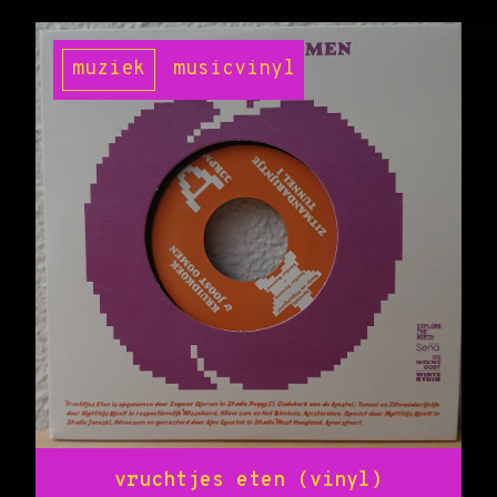
muziek
music
vinyl
vruchtjes eten (vinyl)