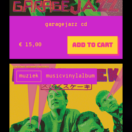
garagejazz cd
Add to cart
€ 15,00
muziek
music
vinyl
album