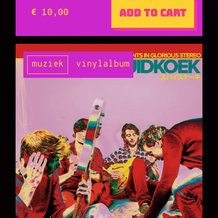
Add to cart
€ 10,00
muziek
vinyl
album