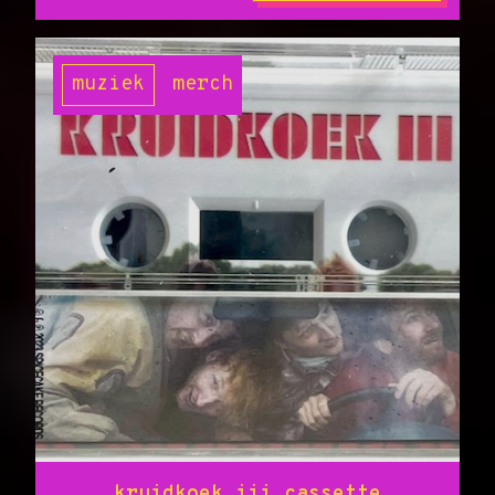
muziek
merch
kruidkoek iii cassette