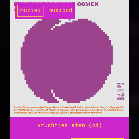
muziek
music
cd
vruchtjes eten (cd)